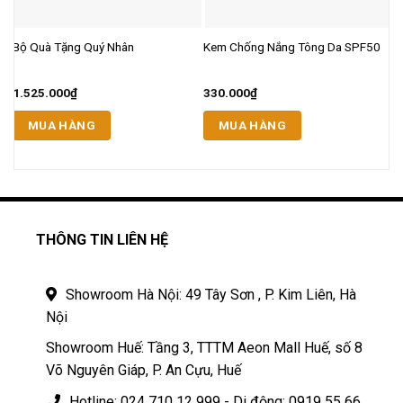
Bộ Quà Tặng Quý Nhân
Kem Chống Nắng Tông Da SPF50
B
1.525.000
₫
330.000
₫
2
MUA HÀNG
MUA HÀNG
THÔNG TIN LIÊN HỆ
Showroom Hà Nội: 49 Tây Sơn , P. Kim Liên, Hà
Nội
Showroom Huế: Tầng 3, TTTM Aeon Mall Huế, số 8
Võ Nguyên Giáp, P. An Cựu, Huế
Hotline: 024 710 12 999 - Di động: 0919 55 66