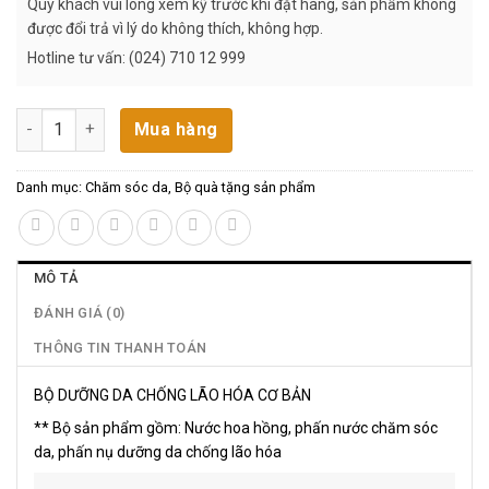
Quý khách vui lòng xem kỹ trước khi đặt hàng, sản phẩm không
được đổi trả vì lý do không thích, không hợp.
Hotline tư vấn: (024) 710 12 999
Bộ Dưỡng Da Chống Lão Hóa Cơ Bản (Nụ Trắng) số lượng
Mua hàng
Danh mục:
Chăm sóc da
,
Bộ quà tặng sản phẩm
MÔ TẢ
ĐÁNH GIÁ (0)
THÔNG TIN THANH TOÁN
BỘ DƯỠNG DA CHỐNG LÃO HÓA CƠ BẢN
** Bộ sản phẩm gồm: Nước hoa hồng, phấn nước chăm sóc
da, phấn nụ dưỡng da chống lão hóa