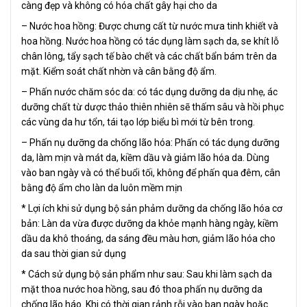
càng đẹp và không có hóa chất gây hại cho da
– Nước hoa hồng: Được chưng cất từ nước mưa tinh khiết và
hoa hồng. Nước hoa hồng có tác dụng làm sạch da, se khít lỗ
chân lông, tẩy sạch tế bào chết và các chất bẩn bám trên da
mặt. Kiểm soát chất nhờn và cân bằng độ ẩm.
– Phấn nước chăm sóc da: có tác dụng dưỡng da dịu nhẹ, ác
dưỡng chất từ dược thảo thiên nhiên sẽ thấm sâu và hồi phục
các vùng da hư tổn, tái tạo lớp biểu bì mới từ bên trong.
– Phấn nụ dưỡng da chống lão hóa: Phấn có tác dụng dưỡng
da, làm mịn và mát da, kiềm dầu và giảm lão hóa da. Dùng
vào ban ngày và có thể buổi tối, không để phấn qua đêm, cân
bằng độ ẩm cho làn da luôn mềm mịn
* Lợi ích khi sử dụng bộ sản phảm dưỡng da chống lão hóa cơ
bản: Làn da vừa được dưỡng da khỏe mạnh hàng ngày, kiềm
dầu da khô thoáng, da sáng đều màu hơn, giảm lão hóa cho
da sau thời gian sử dụng
* Cách sử dụng bộ sản phẩm như sau: Sau khi làm sạch da
mặt thoa nước hoa hồng, sau đó thoa phấn nụ dưỡng da
chống lão háo. Khi có thời gian rảnh rỗi vào ban ngày hoặc