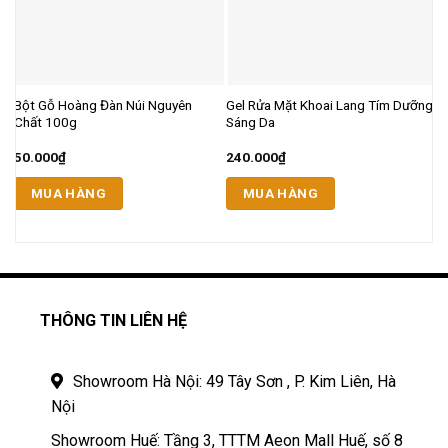
Bột Gỗ Hoàng Đàn Núi Nguyên
Gel Rửa Mặt Khoai Lang Tím Dưỡng
P
Chất 100g
Sáng Da
C
50.000
₫
240.000
₫
1
MUA HÀNG
MUA HÀNG
THÔNG TIN LIÊN HỆ
Showroom Hà Nội: 49 Tây Sơn , P. Kim Liên, Hà
Nội
Showroom Huế: Tầng 3, TTTM Aeon Mall Huế, số 8