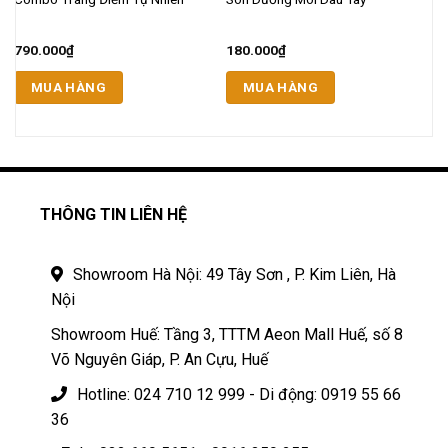
C
790.000
₫
180.000
₫
9
MUA HÀNG
MUA HÀNG
THÔNG TIN LIÊN HỆ
Showroom Hà Nội: 49 Tây Sơn , P. Kim Liên, Hà
Nội
Showroom Huế: Tầng 3, TTTM Aeon Mall Huế, số 8
Võ Nguyên Giáp, P. An Cựu, Huế
Hotline: 024 710 12 999 - Di động: 0919 55 66
36