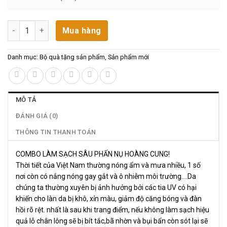
Combo làm sạch sâu số lượng
Mua hàng
Danh mục:
Bộ quà tặng sản phẩm
,
Sản phẩm mới
MÔ TẢ
ĐÁNH GIÁ (0)
THÔNG TIN THANH TOÁN
COMBO LÀM SẠCH SÂU PHẤN NỤ HOÀNG CUNG!
Thời tiết của Việt Nam thường nóng ẩm và mưa nhiều, 1 số
nơi còn có nắng nóng gay gắt và ô nhiễm môi trường….Da
chúng ta thường xuyên bị ảnh hưởng bởi các tia UV có hại
khiến cho làn da bị khô, xỉn màu, giảm độ căng bóng và đàn
hồi rõ rệt. nhất là sau khi trang điểm, nếu không làm sạch hiệu
quả lỗ chân lông sẽ bị bít tắc,bã nhờn và bụi bẩn còn sót lại sẽ