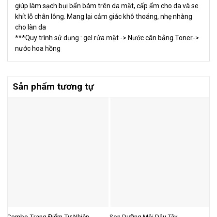
giúp làm sạch bụi bẩn bám trên da mặt, cấp ẩm cho da và se
khít lỗ chân lông. Mang lại cảm giác khô thoáng, nhẹ nhàng
cho làn da
***Quy trình sử dụng : gel rửa mặt -> Nước cân bằng Toner->
nước hoa hồng
Sản phẩm tương tự
B
Combo Trang Điểm Tự Nhiên
Son Dưỡng Môi Dâu Tây