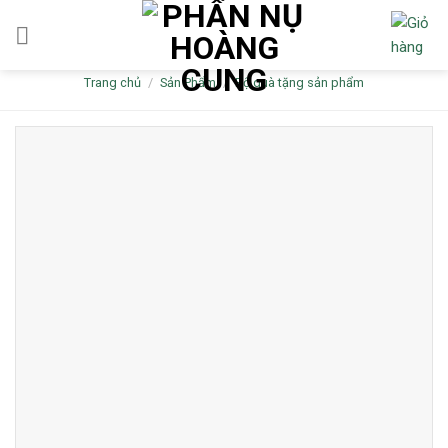
Skip
to
content
Trang chủ
/
Sản Phẩm
/
Bộ quà tặng sản phẩm