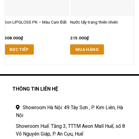
G
Son LIPGLOSS PK – Màu Cam Đất
Nước tẩy trang thiên nhiên
S
308.000
₫
215.000
₫
2
ĐỌC TIẾP
MUA HÀNG
THÔNG TIN LIÊN HỆ
Showroom Hà Nội: 49 Tây Sơn , P. Kim Liên, Hà
Nội
Showroom Huế: Tầng 3, TTTM Aeon Mall Huế, số 8
Võ Nguyên Giáp, P. An Cựu, Huế