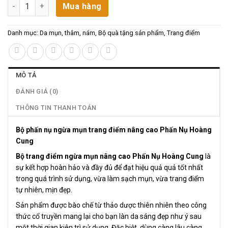
Bộ Phấn Nụ Ngừa Mụn Trang Điểm số lượng
Mua hàng
Danh mục:
Da mụn, thâm, nám
,
Bộ quà tặng sản phẩm
,
Trang điểm
MÔ TẢ
ĐÁNH GIÁ (0)
THÔNG TIN THANH TOÁN
Bộ phấn nụ ngừa mụn trang điểm nâng cao Phấn Nụ Hoàng
Cung
Bộ trang điểm ngừa mụn nâng cao Phấn Nụ Hoàng Cung
là
sự kết hợp hoàn hảo và đầy đủ để đạt hiệu quả quả tốt nhất
trong quá trình sử dụng, vừa làm sạch mụn, vừa trang điểm
tự nhiên, mịn đẹp.
Sản phẩm được bào chế từ thảo dược thiên nhiên theo công
thức cổ truyền mang lại cho bạn làn da sáng đẹp như ý sau
một thời gian kiên trì sử dụng. Đặc biệt, dùng càng lâu càng