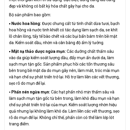
đẹp và không có bất kỳ hóa chất gây hại cho da.
Bộ sản phẩm bao gồm:
▪️
Nước hoa hồng:
Được chưng cất từ tinh chất dừa tươi, bạch
hoa hồng và nước tinh khiết có tác dụng làm sạch da, se khít
lỗ chân lông, tẩy tế bào chết và các bụi bẩn bám trên bề mặt
da. Kiểm soát dầu, nhờn và cân bằng độ ẩm lý tưởng.
▪️
Mặt nạ thảo dược ngừa mụn:
Các dưỡng chất thấm sâu
vào da giúp kiểm soát lượng dầu, đẩy mụn ẩn dưới da, làm
sạch mụn tận gốc. Sản phẩm phục hồi các tổn thương sâu
bên trong bề mặt da do mụn gây nên, làm mát, tróc mài mụn
và hạn chế sự phát triển trở lại. Hỗ trợ làm liền các vết thương,
sẹo rỗ do mụn để lại.
▪️ Phấn nén ngừa mụn:
Các hạt phấn nhỏ mịn thấm sâu và
làm sạch mụn tận gốc từ bên trong, làm khô đầu mụn và hạn
chế sự phát triển trở lại của mụn. Kiểm soát lượng nhờn hiệu
quả nhưng lại không làm khô da. Làm liền các vết thương, sẹo
rỗ do mụn để lại. Không chỉ thế, phấn còn có thể làm lớp lót
trang điểm.