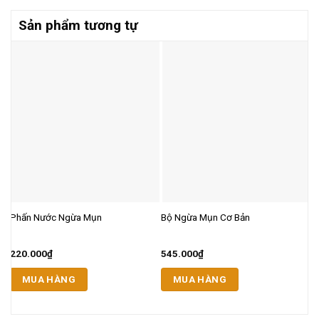
Sản phẩm tương tự
P
Phấn Nước Ngừa Mụn
Bộ Ngừa Mụn Cơ Bản
t
220.000
₫
545.000
₫
1
MUA HÀNG
MUA HÀNG